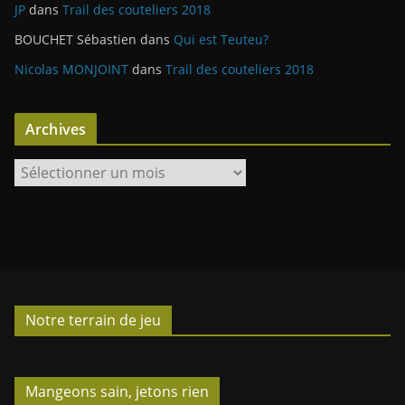
JP
dans
Trail des couteliers 2018
BOUCHET Sébastien
dans
Qui est Teuteu?
Nicolas MONJOINT
dans
Trail des couteliers 2018
Archives
A
r
c
h
i
v
e
Notre terrain de jeu
s
Mangeons sain, jetons rien