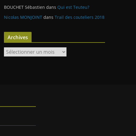
BOUCHET Sébastien
dans
Qui est Teuteu?
Nicolas MONJOINT
dans
Trail des couteliers 2018
Archives
A
r
c
h
i
v
e
s