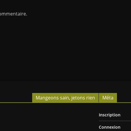
commentaire.
Mangeons sain, jetons rien
Méta
Inscription
Connexion