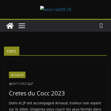
Passer
au
contenu
cocc
ACTUALITÉ
04/11/2023
JP
Cretes du Cocc 2023
Domi et JP ont accompagné Arnaud, traileur non voyant
sur le 26km. Imaginez-vous courir les yeux fermés dans