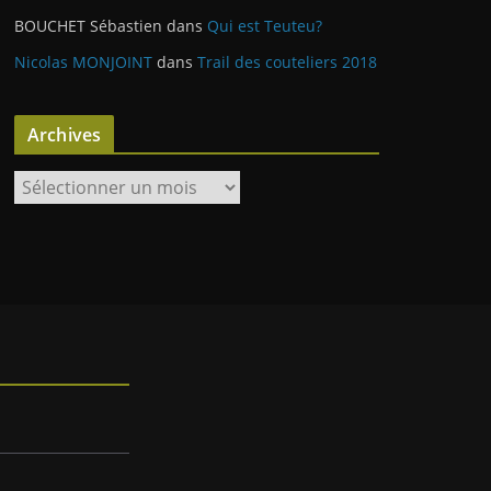
BOUCHET Sébastien
dans
Qui est Teuteu?
Nicolas MONJOINT
dans
Trail des couteliers 2018
Archives
A
r
c
h
i
v
e
s