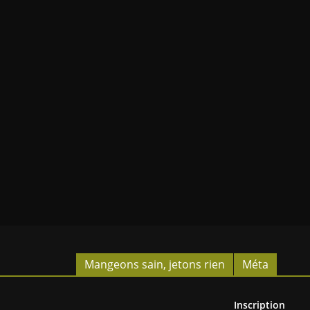
Mangeons sain, jetons rien
Méta
Inscription