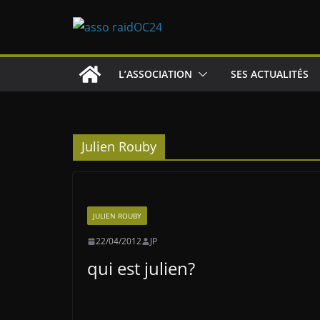
Passer
au
contenu
L’ASSOCIATION
SES ACTUALITÉS
Julien Rouby
JULIEN ROUBY
22/04/2012
JP
qui est julien?