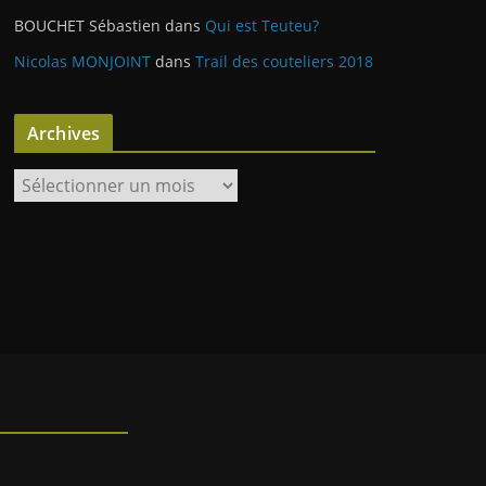
BOUCHET Sébastien
dans
Qui est Teuteu?
Nicolas MONJOINT
dans
Trail des couteliers 2018
Archives
A
r
c
h
i
v
e
s