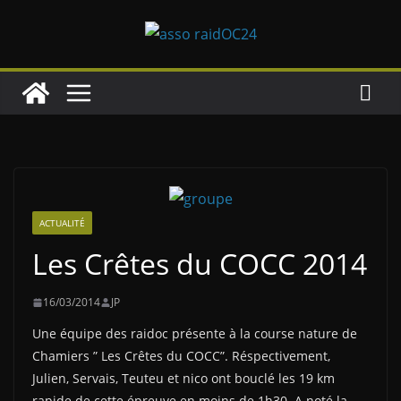
Passer
au
contenu
ACTUALITÉ
Les Crêtes du COCC 2014
16/03/2014
JP
Une équipe des raidoc présente à la course nature de
Chamiers ” Les Crêtes du COCC”. Réspectivement,
Julien, Servais, Teuteu et nico ont bouclé les 19 km
rapide de cette épreuve en moins de 1h30. A noté la