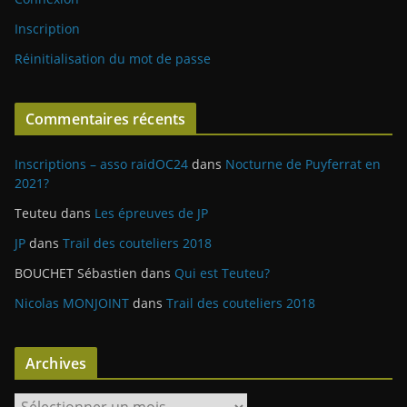
Inscription
Réinitialisation du mot de passe
Commentaires récents
Inscriptions – asso raidOC24
dans
Nocturne de Puyferrat en
2021?
Teuteu
dans
Les épreuves de JP
JP
dans
Trail des couteliers 2018
BOUCHET Sébastien
dans
Qui est Teuteu?
Nicolas MONJOINT
dans
Trail des couteliers 2018
Archives
A