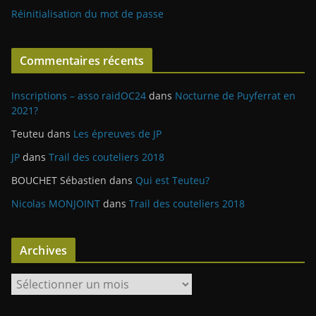
Réinitialisation du mot de passe
Commentaires récents
Inscriptions – asso raidOC24
dans
Nocturne de Puyferrat en
2021?
Teuteu
dans
Les épreuves de JP
JP
dans
Trail des couteliers 2018
BOUCHET Sébastien
dans
Qui est Teuteu?
Nicolas MONJOINT
dans
Trail des couteliers 2018
Archives
A
r