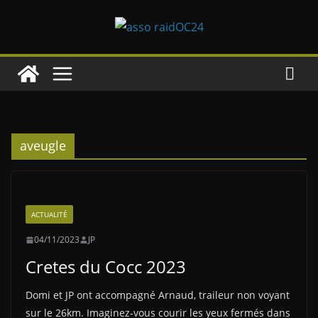
Passer
au
contenu
aveugle
ACTUALITÉ
04/11/2023
JP
Cretes du Cocc 2023
Domi et JP ont accompagné Arnaud, traileur non voyant
sur le 26km. Imaginez-vous courir les yeux fermés dans