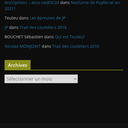
Inscriptions – asso raidOC24
dans
Nocturne de Puyferrat en
2021?
Teuteu
dans
Les épreuves de JP
JP
dans
Trail des couteliers 2018
BOUCHET Sébastien
dans
Qui est Teuteu?
Nicolas MONJOINT
dans
Trail des couteliers 2018
Archives
A
r
c
h
i
v
e
s