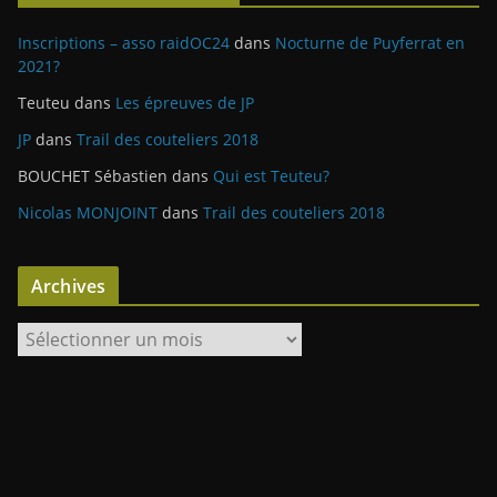
Inscriptions – asso raidOC24
dans
Nocturne de Puyferrat en
2021?
Teuteu
dans
Les épreuves de JP
JP
dans
Trail des couteliers 2018
BOUCHET Sébastien
dans
Qui est Teuteu?
Nicolas MONJOINT
dans
Trail des couteliers 2018
Archives
A
r
c
h
i
v