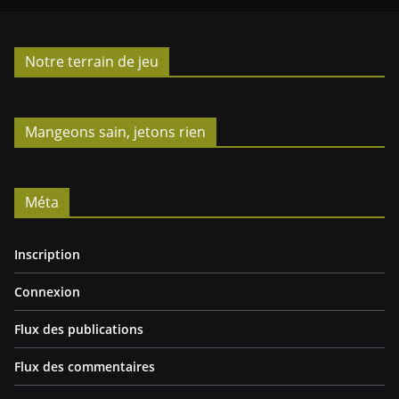
e
s
Notre terrain de jeu
Mangeons sain, jetons rien
Méta
Inscription
Connexion
Flux des publications
Flux des commentaires