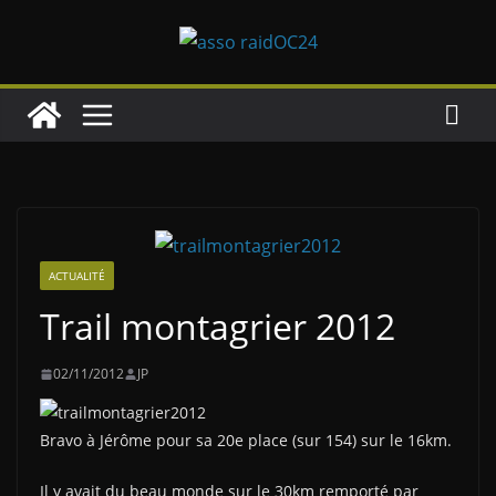
Passer
au
contenu
ACTUALITÉ
Trail montagrier 2012
02/11/2012
JP
Bravo à Jérôme pour sa 20e place (sur 154) sur le 16km.
Il y avait du beau monde sur le 30km remporté par