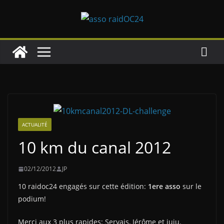
Passer
au
contenu
ACTUALITÉ
10 km du canal 2012
02/12/2012
JP
10 raidoc24 engagés sur cette édition:
1ere asso
sur le
podium!
Merci aux 3 plus rapides: Servais, Jérôme et juju.