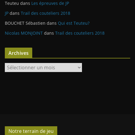
Teuteu
dans
Les épreuves de JP
JP
dans
Trail des couteliers 2018
BOUCHET Sébastien
dans
Qui est Teuteu?
Nicolas MONJOINT
dans
Trail des couteliers 2018
Archives
A
r
c
h
i
v
e
s
Notre terrain de jeu