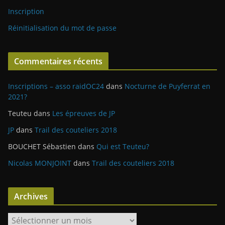
Inscription
Réinitialisation du mot de passe
Commentaires récents
Inscriptions – asso raidOC24
dans
Nocturne de Puyferrat en
2021?
Teuteu
dans
Les épreuves de JP
JP
dans
Trail des couteliers 2018
BOUCHET Sébastien
dans
Qui est Teuteu?
Nicolas MONJOINT
dans
Trail des couteliers 2018
Archives
A