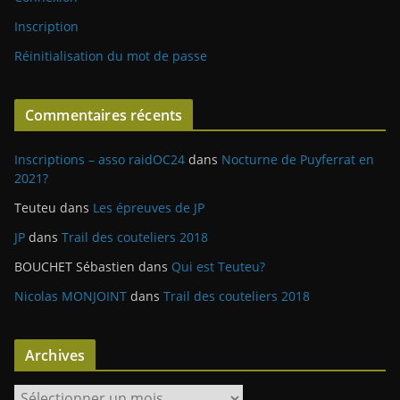
Inscription
Réinitialisation du mot de passe
Commentaires récents
Inscriptions – asso raidOC24
dans
Nocturne de Puyferrat en
2021?
Teuteu
dans
Les épreuves de JP
JP
dans
Trail des couteliers 2018
BOUCHET Sébastien
dans
Qui est Teuteu?
Nicolas MONJOINT
dans
Trail des couteliers 2018
Archives
A