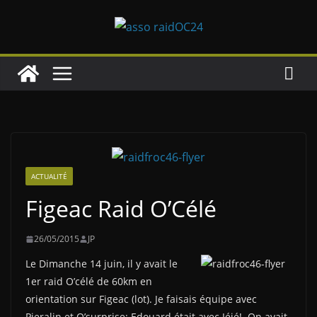
Passer
au
contenu
ACTUALITÉ
Figeac Raid O’Célé
26/05/2015
JP
Le Dimanche 14 juin, il y avait le
1er raid O’célé de 60km en
orientation sur Figeac (lot). Je faisais équipe avec
Pieralin et O’surprise: Edouard était avec Jéjé!. On avait