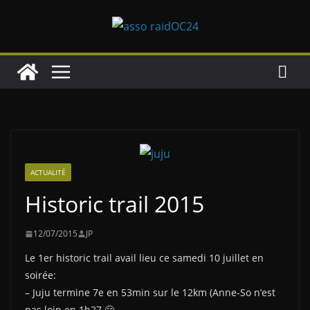
Passer
au
contenu
ACTUALITÉ
Historic trail 2015
12/07/2015
JP
Le 1er historic trail avail lieu ce samedi 10 juillet en
soirée:
– Juju termine 7e en 53min sur le 12km (Anne-So n’est
pas loin en 1h27 🙂