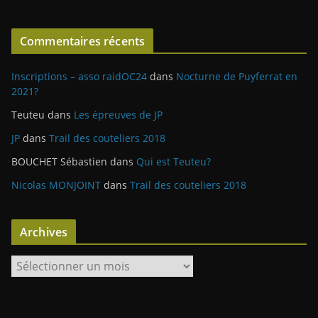
Commentaires récents
Inscriptions – asso raidOC24
dans
Nocturne de Puyferrat en
2021?
Teuteu
dans
Les épreuves de JP
JP
dans
Trail des couteliers 2018
BOUCHET Sébastien
dans
Qui est Teuteu?
Nicolas MONJOINT
dans
Trail des couteliers 2018
Archives
A
r
c
h