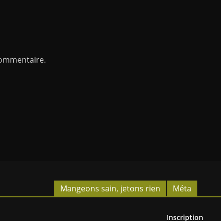
commentaire.
Mangeons sain, jetons rien
Méta
Inscription