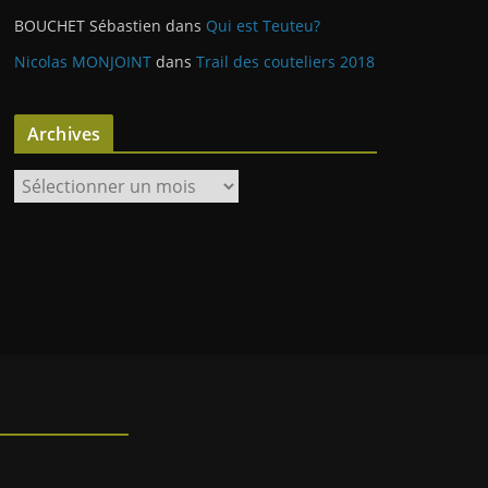
BOUCHET Sébastien
dans
Qui est Teuteu?
Nicolas MONJOINT
dans
Trail des couteliers 2018
Archives
A
r
c
h
i
v
e
s