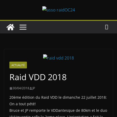
Passer
au
contenu
ACTUALITÉ
Raid VDD 2018
30/04/2018
JP
20ème édition du Raid VDD le dimanche 22 juillet 2018:
On a tout pété!
Bruce et JP remporte le VDDantesque de 80km et le duo
jéjé/quentin rafle la 2eme place. L’orientation a fait la