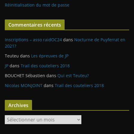
Réinitialisation du mot de passe
Commentaires récents
Inscriptions – asso raidOC24
dans
Nocturne de Puyferrat en
2021?
Teuteu
dans
Les épreuves de JP
JP
dans
Trail des couteliers 2018
BOUCHET Sébastien
dans
Qui est Teuteu?
Nicolas MONJOINT
dans
Trail des couteliers 2018
Archives
A
r
c