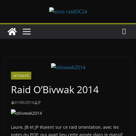
Passer
au
contenu
ACTUALITÉ
Raid O’Bivwak 2014
01/06/2014
JP
Laure, JB et JP étaient sur ce raid orientation, avec les
potes du POP, qui avait lieu cette année dans le massif