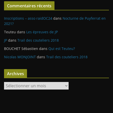
Commentaires récents
Inscriptions – asso raidOC24
dans
Nocturne de Puyferrat en
2021?
Teuteu
dans
Les épreuves de JP
JP
dans
Trail des couteliers 2018
BOUCHET Sébastien
dans
Qui est Teuteu?
Nicolas MONJOINT
dans
Trail des couteliers 2018
Archives
A
r
c
h
i