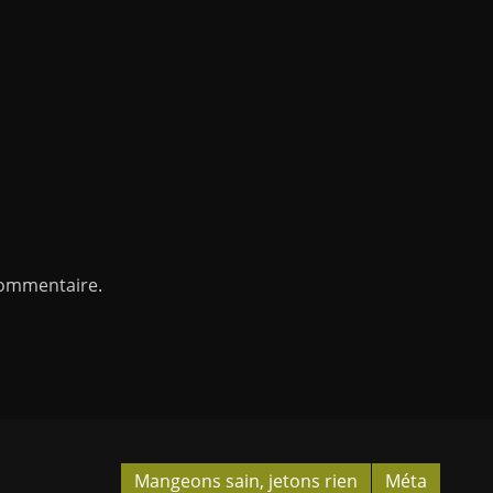
commentaire.
Mangeons sain, jetons rien
Méta