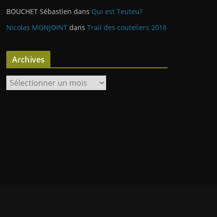
BOUCHET Sébastien
dans
Qui est Teuteu?
Nicolas MONJOINT
dans
Trail des couteliers 2018
Archives
A
r
c
h
i
v
e
s