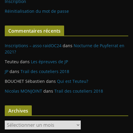
Inscription
Réinitialisation du mot de passe
Commentaires récents
Inscriptions – asso raidOC24
dans
Nocturne de Puyferrat en
2021?
Teuteu
dans
Les épreuves de JP
JP
dans
Trail des couteliers 2018
BOUCHET Sébastien
dans
Qui est Teuteu?
Nicolas MONJOINT
dans
Trail des couteliers 2018
Archives
A
r